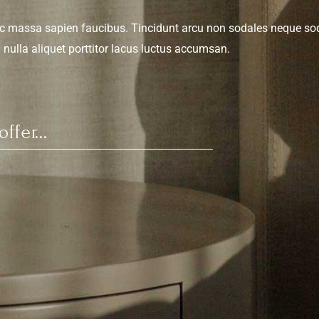
c massa sapien faucibus. Tincidunt arcu non sodales neque sod
nulla aliquet porttitor lacus luctus accumsan.