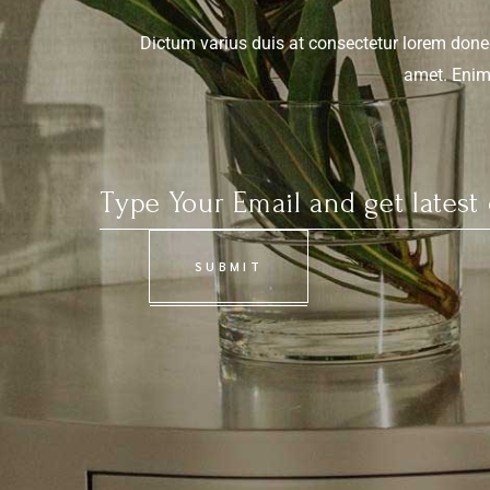
Dictum varius duis at consectetur lorem done
amet. Enim 
SUBMIT